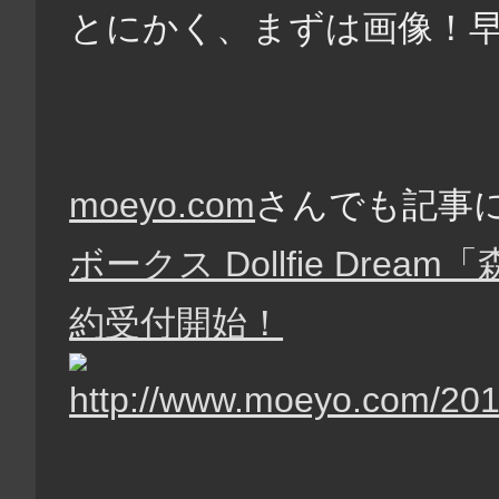
とにかく、まずは画像！早
moeyo.com
さんでも記事
ボークス Dollfie Dr
約受付開始！