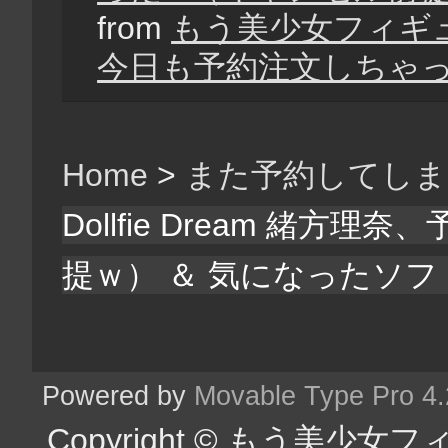
from
もう美少女フィギ
今日も予約注文しちゃ
Home
>
また予約してしま
Dollfie Dream 緒方
提ｗ） ＆ 気になったソフ
Powered by
Movable Type Pro 4
Copyright © もう美