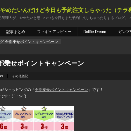
のやめたいんだけど今日も予約注文しちゃった（チラ
る管理人が、やめたいと思いつつも今日もまた予約注文しちゃったりするブログ。
記事まとめ
フィギュアレビュー
Dollfie Dream
ガンプ
ピング 全部乗せポイントキャンペーン
 全部乗せポイントキャンペーン
49
その他雑記
ahoo!ショッピングの「
全部乗せポイントキャンペーン
」です！
！(｀･ω･´)