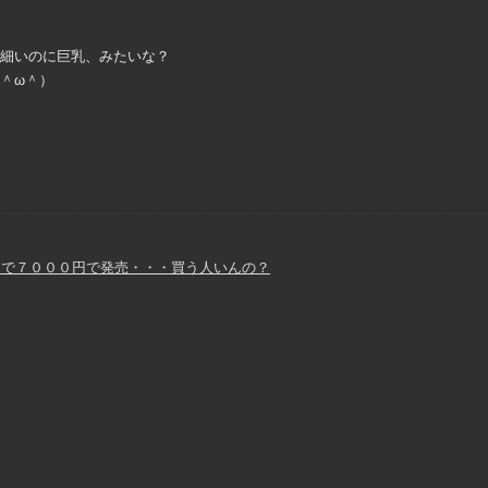
.細いのに巨乳、みたいな？
；＾ω＾）
足で７０００円で発売・・・買う人いんの？