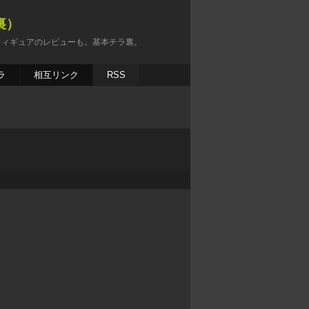
裏）
フィギュアのレビューも。基本チラ裏。
ラ
相互リンク
RSS