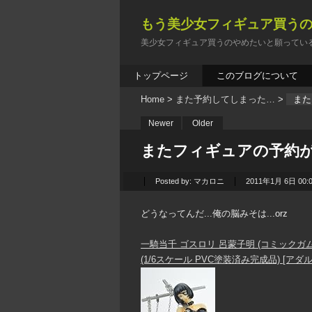
もう美少女フィギュア買う
美少女フィギュア買うのやめたいと願ってい
トップページ
このブログについて
Home
>
また予約してしまった…
>
また
Newer
Older
またフィギュアの予約が増
Posted by:
マカロニ
2011年1月 6日 00:
どうなってんだ...俺の脳みそは...orz
一騎当千 ゴスロリ 呂蒙子明 (コミックガ
(1/6スケール PVC塗装済み完成品)
[アダル