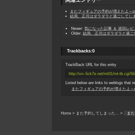
関連エントリー
またフィギュアの予約が増えたよ～or
結局、正月はダラダラと過ごしてしまった
Newer:
気になった記事 ＆ 巡回レビ
Older:
結局、正月はダラダラと過ごして
Trackbacks:
0
TrackBack URL for this entry
http://xn--5ck7e.net/mt01/mt-tb.cgi/5
Listed below are links to weblogs that r
またフィギュアの予約が増えたよ～or
Home
>
また予約してしまった…
>
また