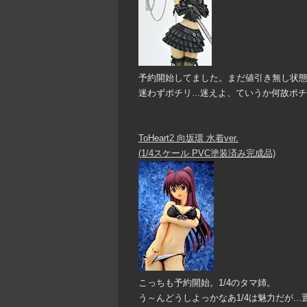
予約開始してました。まだ値引き無し状
迷わずポチリ...迷えよ、ていうか何故ポチる！
ToHeart2 向坂環 水着ver.
(1/4スケール PVC塗装済み完成品)
こっちも予約開始。1/4のタマ姉。
う～んどうしよっかなあ1/4は魅力だが...置