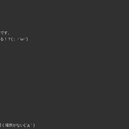
態です。
？(； ･`ω･´)
く場所がない(;´д｀)