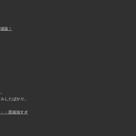
劇場版！
す。
タルしたばかり。
・・・黒猫強すぎ