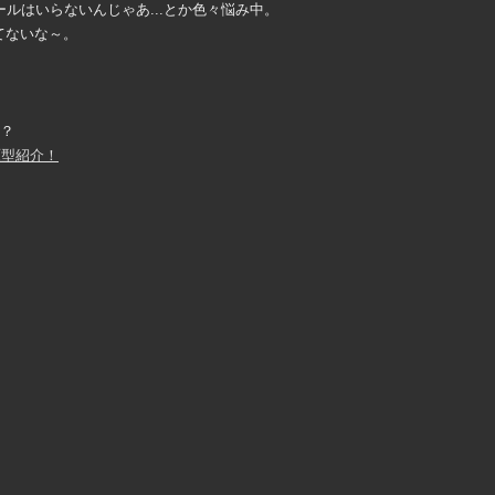
ルはいらないんじゃあ...とか色々悩み中。
てないな～。
.？
原型紹介！