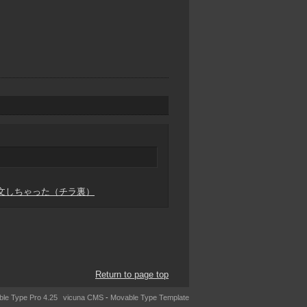
文しちゃった（チラ裏）
Return to page top
le Type Pro 4.25
vicuna CMS
-
Movable Type Template