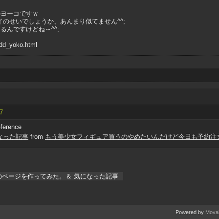
のヨーコですｗ
のせいでしょうか、あんまり似てません^^;
んですけどね～^^;
/dd_yoko.html
77
eference
なった記事
from
もう美少女フィギュア買うのやめたいんだけど今日も予約注
のページを作ってみた。＆ 気になった記事
Powered by
Movab