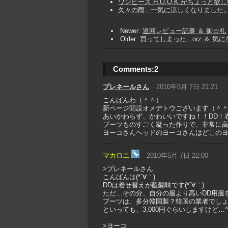
ワンピース H.O.O.K.がちょっと欲し
久々の雨...一気に涼しくなりました
Newer:
巡回レビュー記事 ＆ 御☆礼
Older:
買ってしまった...orz ＆ 気
Comments:
2
プレネールさん
2010年5月 7日 21:21
こんばんわ（＾＾）
新ページ開設オメデトウございます（＾
あいかわらず、かわいいですね！！DD！
ブーツものすごく凝った作りで、非常に
ヨーコさんヘッドのヨーコさんはどこの
マカロニ
2010年5月 7日 22:00
>プレネールさん
こんばんは(*´∀｀)
DDは着せ替えが醍醐味です(*´∀｀)
ただ…その分、自分の服より高いDD用服
ブーツは、多分韓国製？韓国の業者でし
といっても、3,000円ぐらいしますけど…^^
>ヨーコ