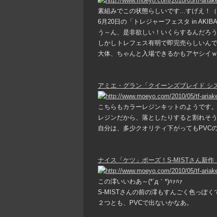
素組みでこの状態らしいです...すげえ！（*ﾟ
6月20日の「トレジャーフェスタ in AK
う～ん、是非欲しい！いくらするんだろう.
しかしトレフェス有明で即完売らしいんで、
大体、ちゃんと入場できるかもアヤシイ
アミエ・グラン「クイーンズブレイド シズ
こちらもカラーレジンキットのようです
レジンだから、落としたりすると割れそうで怖
自分は、多少クオリティ下がってもPVC
ナイス「ケツ」ポーズ！S-MISTさん新作「
この澪いいわあ～(*´д｀*)ﾊｧﾊｧ
S-MISTさんの前の澪もすんごく色っぽくて
２つとも、PVCで出ないかなあ。