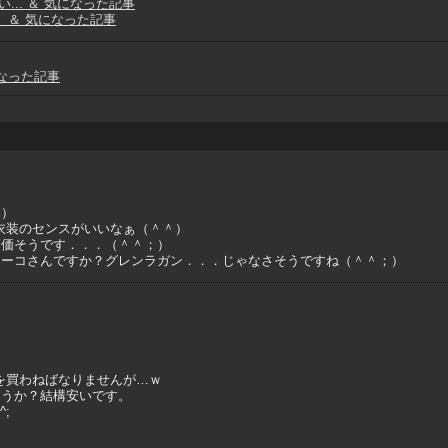
い... ＆ 気になった記事
。 ＆ 気になった記事
になった記事
＾）
衣装のセンスがいいなぁ（＾＾）
高価そうです．．．（＾＾；）
ヨーコさんですか？グレンラガン．．．じゃなさそうですね（＾＾；）
を買わねばなりませんが…ｗ
ょうか？結構安いです。
;