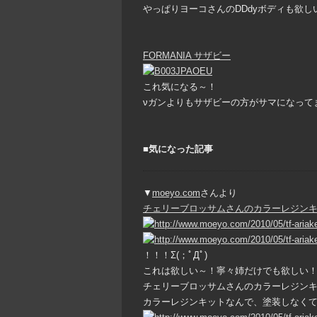
やっぱりヨーコさんのDDdyボディも欲しい
FORMANIA サザビー
これ気になる～！
νガンよりもサザビーの方がサマになってますね
■気になった記事
▼
moeyo.com
さんより
チェリーブロッサムさんのカラーレジンキッ
！！！Σ(；ﾟДﾟ)
これは欲しい～！寧々姉だけでも欲しい！(*´д
チェリーブロッサムさんのカラーレジン
カラーレジンキットなんで、塗装しなく