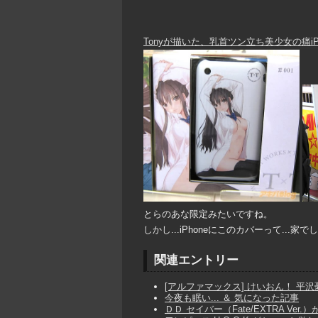
Tonyが描いた、乳首ツン立ち美少女の痛iP
とらのあな限定みたいですね。
しかし...iPhoneにこのカバーって...家
関連エントリー
[アルファマックス] けいおん！ 平沢憂
今夜も眠い... ＆ 気になった記事
ＤＤ セイバー（Fate/EXTRA Ver.）