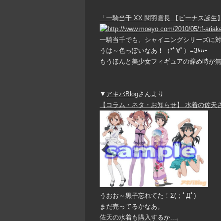
「一騎当千 XX 関羽雲長 【ビーナス誕生
一騎当千でも、シャイニングシリーズに
うは～色っぽいなあ！（*ﾟ∀ﾟ）=3ﾑﾊｰ
もうほんと美少女フィギュアの辞め時が無くて
▼
アキバBlog
さんより
【コラム・ネタ・お知らせ】 水着の佐天
うおお～黒子忘れてた！Σ(；ﾟДﾟ)
まだ売ってるかなあ。
佐天の水着も購入するか...。