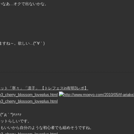
なあ...オクで出ないかな。
～。欲しい...(*´∀｀)
ト「寧々」「凛子」 【トレフェスin有明3レポ】
｀*)ﾊｧﾊｧ
キットらしいです。
てもいいから自分のような初心者でも組めそうですね。