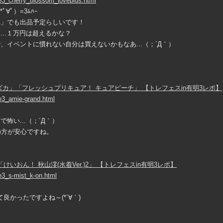
∀ﾟ）=3ﾑﾊｰ
IBA」でも出品予定らしいです！
..１万円は超えるかな？
イベントに慣れない自分は買えないかもなあ...（；´Д｀）
ｗ
カ」「フレッシュプリキュア！ キュアピーチ」 【トレフェスin有明3レポ】
。
い...（；´Д｀）
の方が安心ですね。
けいおん！ 秋山澪(水着Ver.)2」 【トレフェスin有明3レポ】
良かったですよね～(*´∀｀)