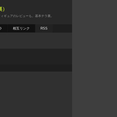
裏）
フィギュアのレビューも。基本チラ裏。
ラ
相互リンク
RSS