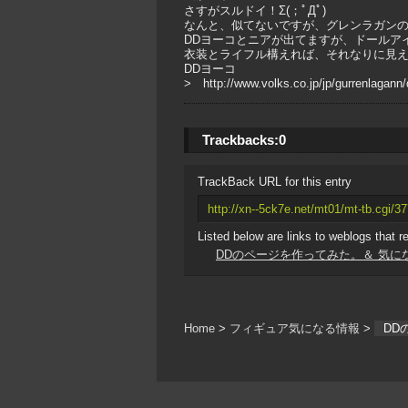
さすがスルドイ！Σ(；ﾟДﾟ)
なんと、似てないですが、グレンラガン
DDヨーコとニアが出てますが、ドールアイ
衣装とライフル構えれば、それなりに見える
DDヨーコ
> http://www.volks.co.jp/jp/gurrenlagann
Trackbacks:
0
TrackBack URL for this entry
http://xn--5ck7e.net/mt01/mt-tb.cgi/3
Listed below are links to weblogs that r
DDのページを作ってみた。＆ 気に
Home
>
フィギュア気になる情報
>
DD