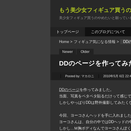
もう美少女フィギュア買う
美少女フィギュア買うのやめたいと願ってい
トップページ
このブログについて
Home
>
フィギュア気になる情報
>
DD
Newer
Older
DDのページを作ってみ
Posted by:
マカロニ
2010年5月 6日 22:
DDのページ
を作ってみました。
当面、写真をペタペタ貼るだけって感じ
しかしやっぱりDDは野外撮影してみたく
今回、ヨーコさんヘッドを手に入れました！
ヨーコさんは、自分の中ではDDヘッドの
しかし...Ｍ胸ボディなんでヨーコさんぽ