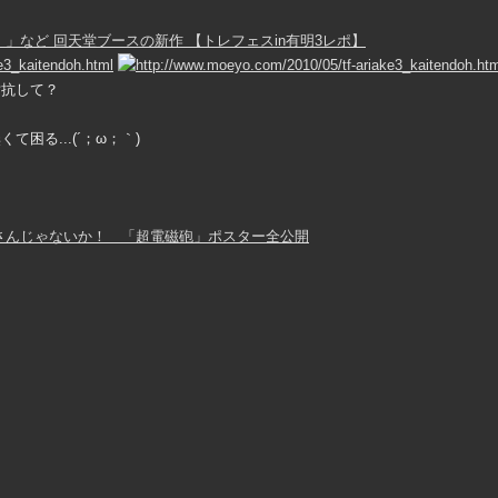
】」など 回天堂ブースの新作 【トレフェスin有明3レポ】
対抗して？
困る...(´；ω；｀)
さんじゃないか！ 「超電磁砲」ポスター全公開