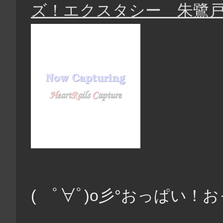
ズ！エクスタシー 朱鷺
( ﾟ∀ﾟ)o彡°おっぱい！