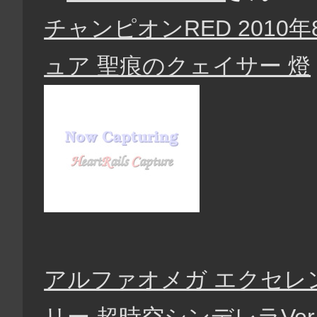
チャンピオンRED 201
ュア 聖痕のクェイサー 燈
アルファオメガ エクセレ
リー 超時空シンデレラVer