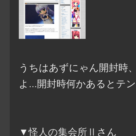
うちはあずにゃん開封時
よ...開封時何かあるとテ
▼
怪人の集会所Ⅱ
さん