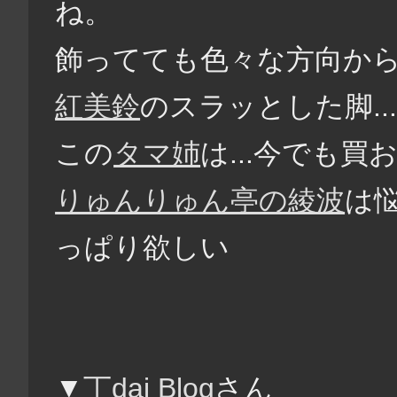
ね。
飾ってても色々な方向か
紅美鈴
のスラッとした脚..
この
タマ姉
は...今でも
りゅんりゅん亭の綾波
は悩
っぱり欲しい
▼
丁dai Blog
さん