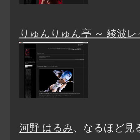
りゅんりゅん亭 ～ 綾波レイ
河野 はるみ
、なるほど見