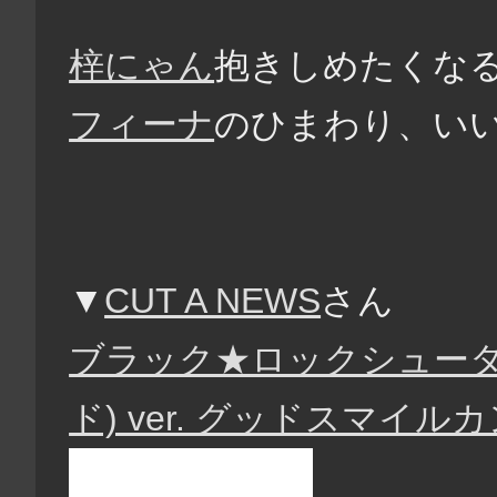
梓にゃん
抱きしめたくな
フィーナ
のひまわり、い
▼
CUT A NEWS
さん
ブラック★ロックシューター B
ド) ver. グッドスマイ