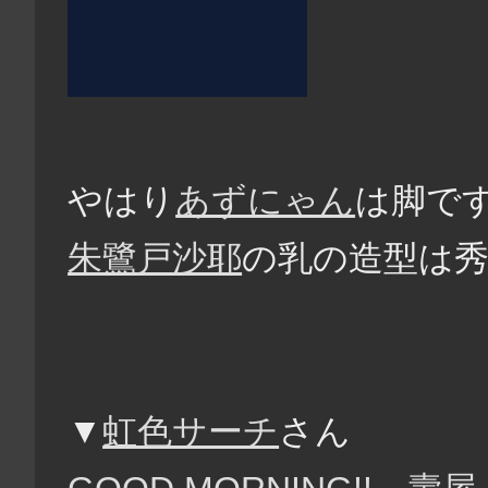
やはり
あずにゃん
は脚です
朱鷺戸沙耶
の乳の造型は秀逸
▼
虹色サーチ
さん