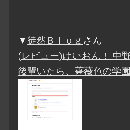
▼
徒然Ｂｌｏｇ
さん
(レビュー)けいおん！ 中
後輩いたら、薔薇色の学