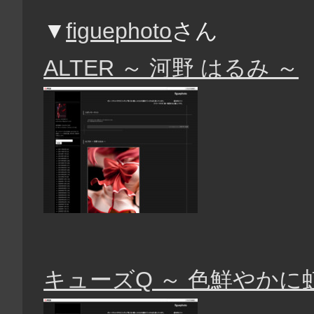
▼
figuephoto
さん
ALTER ～ 河野 はるみ ～
キューズQ ～ 色鮮やかに