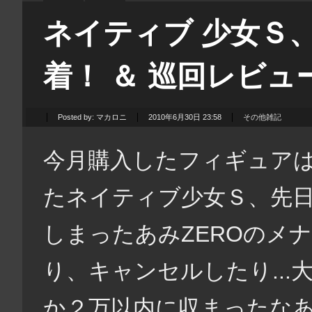
ネイティブ 少女Ｓ、
着！ ＆ 巡回レビュ
Posted by:
マカロニ
2010年6月30日 23:58
その他雑記
今月購入したフィギュア
たネイティブ少女Ｓ、先
しまったあみZEROのメ
り、キャンセルしたり..
か２万以内に収まったなあ