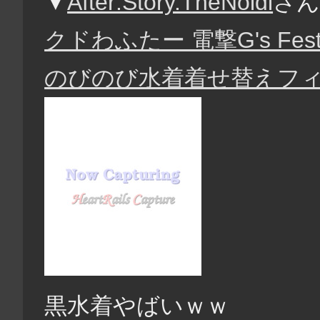
▼
After:Story.TheNoidi
さ
クドわふたー 電撃G's Fest
のびのび水着着せ替えフ
黒水着やばいｗｗ