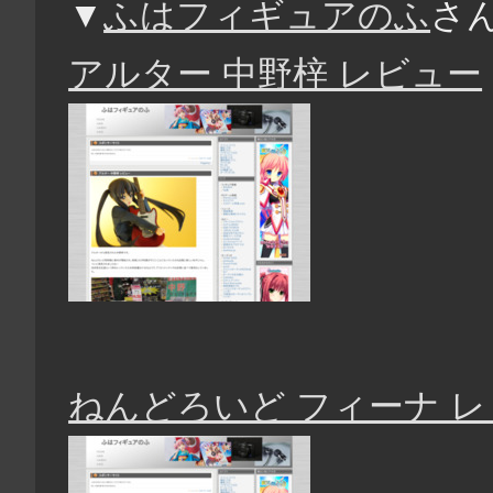
▼
ふはフィギュアのふ
さ
アルター 中野梓 レビュー
ねんどろいど フィーナ 