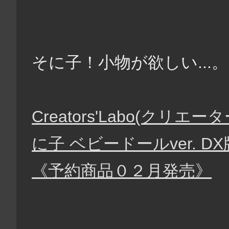
そに子！小物が欲しい...。
Creators'Labo(クリエ
に子 ベビードールver. D
《予約商品０２月発売》