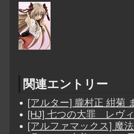
関連エントリー
[アルター] 朧村正 紺菊 
[HJ] 七つの大罪 レ
[アルファマックス] 魔法