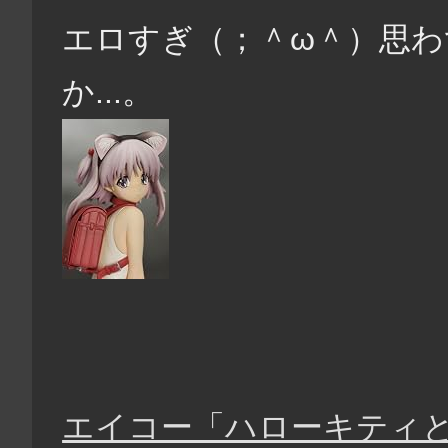
エロすぎ（；＾ω＾）思
か...。
エイコー「ハローキティと