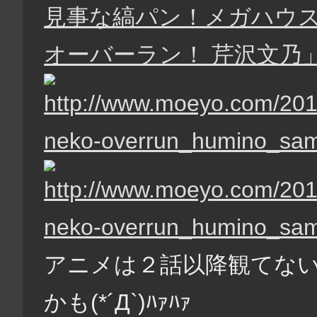
見事な縞パン！メガハウス
オーバーラン！ 芹沢文乃
アニメは２話以降観てないで
かも(*´Д`)ﾊｧﾊｧ