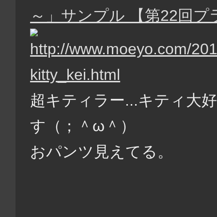
～」サンプル 【第22回
超キティラー...キティ
す（；＾ω＾）
おパンツ見えてる。