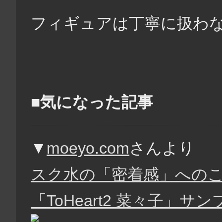
フィギュアは丁寧に扱わないと
■気になった記事
▼
moeyo.com
さんより
スク水の「密着感」への
「ToHeart2 菜々子」サ