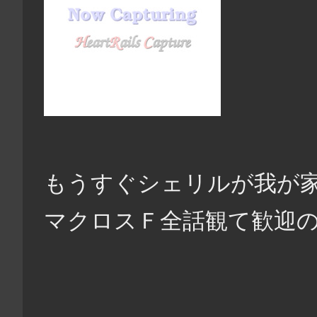
もうすぐシェリルが我が家に！ヽ(
マクロスＦ全話観て歓迎の用