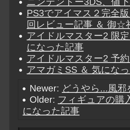
ニンテンドー3DS、値下
PS3でアイマス２完全版とか
回レビュー記事 ＆ 御☆
アイドルマスター2 限定
になった記事
アイドルマスター2 予
アマガミSS ＆ 気にな
Newer:
どうやら...風邪
Older:
フィギュアの購入
になった記事