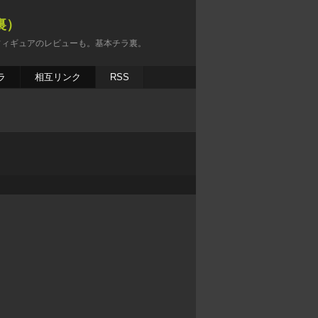
裏）
フィギュアのレビューも。基本チラ裏。
ラ
相互リンク
RSS