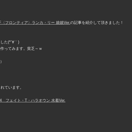
〈フロンティア〉ランカ・リー 娘娘Ver.
の記事を紹介して頂きました！
(*´∀｀)
で作ってみます。貧乏～ｗ
｀）
されています。
 フェイト・T・ハラオウン 水着Ver.