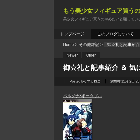
もう美少女フィギュア買う
美少女フィギュア買うのやめたいと願ってい
トップページ
このブログについて
Home
>
その他雑記
>
御☆礼と記事紹介 
Newer
Older
御☆礼と記事紹介 ＆ 気
Posted by:
マカロニ
2009年11月 2日 23
ペルソナ3ポータブル