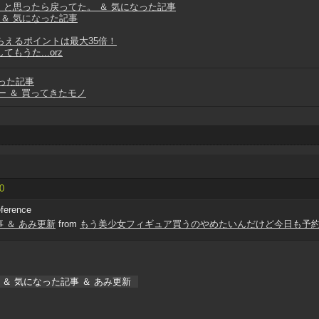
と思ったら戻ってた。 ＆ 気になった記事
 ＆ 気になった記事
もらえるポイントは最大35倍！
もうた...orz
った記事
ュー ＆ 買ってきたモノ
10
eference
 ＆ あみ更新
from
もう美少女フィギュア買うのやめたいんだけど今日も予
＆ 気になった記事 ＆ あみ更新