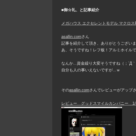
■御☆礼、と記事紹介
メガハウス エクセレントモデル マクロスF
asallin.com
さん
記事を紹介して頂き、ありがとうございました
あ、そうですね！レフ板！アルミホイル
なんか...資金繰り大変そうですね（；´Д
自分も人の事いえないですが...ｗ
その
asallin.com
さんでレビューがアップ
レビュー グッドスマイルカンパニー 1/4