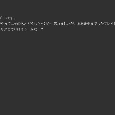
面白いです。
でやって...そのあとどうしたっけか...忘れましたが、まあ途中までしかプレ
リアまでいけそう、かな...？