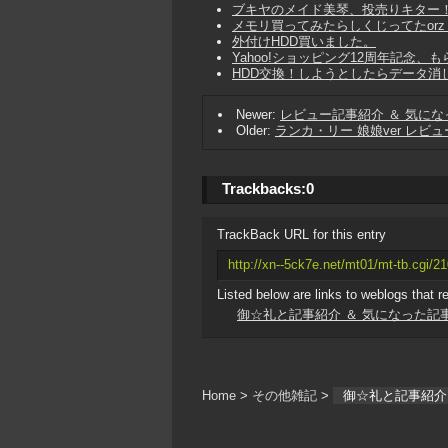
ブキヤのメイド美琴、投売りキター！
メモリ買ってみたらしくじってたorz
外付けHDD買いました。
Yahoo!ショッピング12周年記念、
HDD交換！しようとしたらデータ消して
Newer:
レビュー記事紹介 ＆ 気にな
Older:
ランカ・リー 娘娘ver レビ
Trackbacks:
0
TrackBack URL for this entry
http://xn--5ck7e.net/mt01/mt-tb.cgi/2
Listed below are links to weblogs that r
御☆礼と記事紹介 ＆ 気になった記事
Home
>
その他雑記
>
御☆礼と記事紹介 