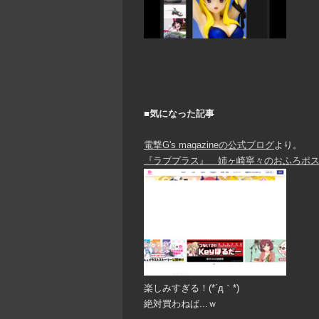
■気になった記事
電撃G's magazineの公式ブログ
より。
『ラブプラス』 姉ヶ崎寧々のおふろポス
楽しみすぎる！(*´д｀*)
絶対買わねば...ｗ