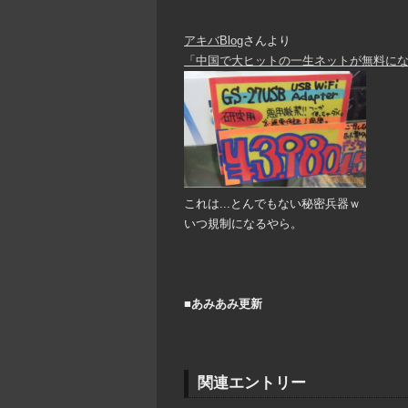
アキバBlog
さんより
「中国で大ヒットの一生ネットが無料になる機
これは...とんでもない秘密兵器ｗ
いつ規制になるやら。
■あみあみ更新
関連エントリー