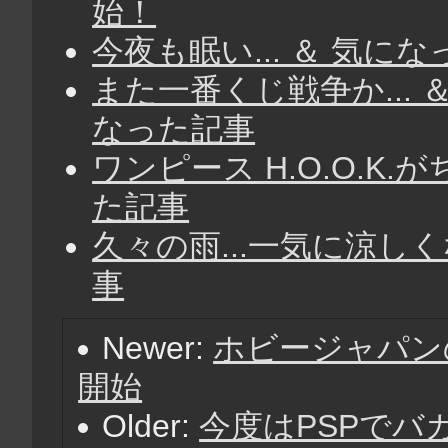
始！
今夜も眠い... ＆ 気に
また一番くじ戦争か... ＆
なった記事
ワンピース H.O.O.K.
た記事
久々の雨...一気に涼し
事
Newer:
ホビージャパン
開始
Older:
今度はPSPでバ