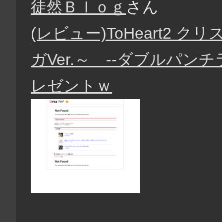
徒然Ｂｌｏｇ
さん
(レビュー)ToHeart2 
ガVer.～ --ダブルパ
レゼントｗ